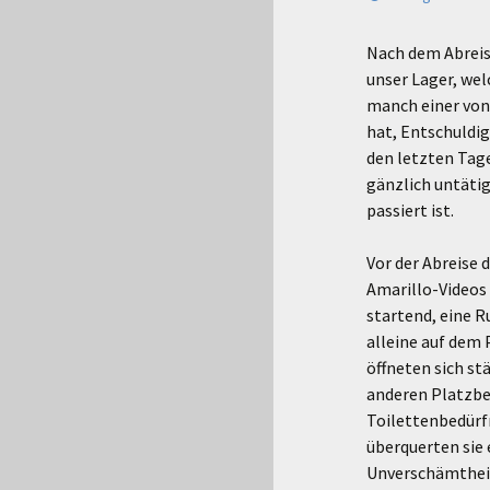
Nach dem Abreise
unser Lager, wel
manch einer von
hat, Entschuldig
den letzten Tage
gänzlich untätig
passiert ist.
Vor der Abreise 
Amarillo-Videos 
startend, eine R
alleine auf dem 
öffneten sich stä
anderen Platzbes
Toilettenbedürf
überquerten sie 
Unverschämtheit.