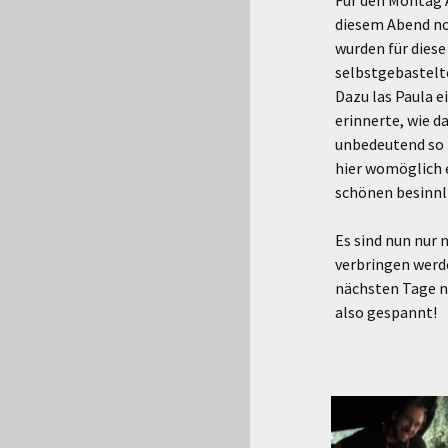
Für den Montag 
diesem Abend noc
wurden für dies
selbstgebastelt
Dazu las Paula e
erinnerte, wie d
unbedeutend so m
hier womöglich e
schönen besinnl
Es sind nun nur 
verbringen werde
nächsten Tage no
also gespannt!