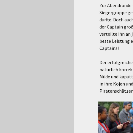
Zur Abendrunde w
Siegergruppe gek
durfte. Doch auc
der Captain groß
verteilte ihn an
beste Leistung 
Captains!
Der erfolgreich
natürlich korrek
Müde und kaputt 
in ihre Kojen un
Piratenschätzen 