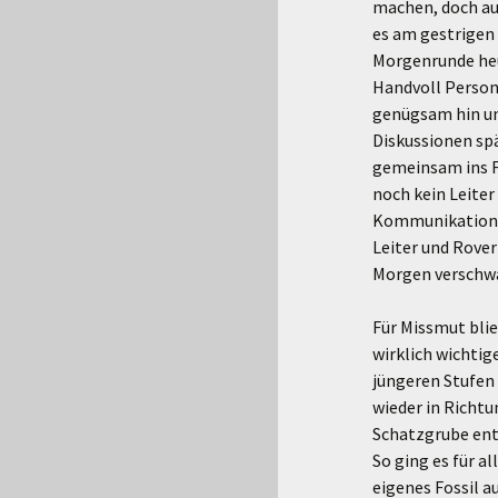
machen, doch auc
es am gestrigen 
Morgenrunde heu
Handvoll Persone
genügsam hin und
Diskussionen spä
gemeinsam ins Fr
noch kein Leite
Kommunikation, l
Leiter und Rover
Morgen verschwa
Für Missmut blie
wirklich wichtig
jüngeren Stufen
wieder in Richtu
Schatzgrube entd
So ging es für a
eigenes Fossil a