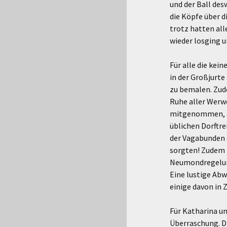
und der Ball des
die Köpfe über d
trotz hatten all
wieder losging u
Für alle die kei
in der Großjurte
zu bemalen. Zude
Ruhe aller Werw
mitgenommen, ab
üblichen Dorftre
der Vagabunden 
sorgten! Zudem 
Neumondregelung
Eine lustige Abw
einige davon in 
Für Katharina u
Überraschung. Di