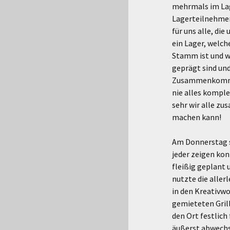
mehrmals im Lag
Lagerteilnehmer
für uns alle, di
ein Lager, welch
Stamm ist und wi
geprägt sind un
Zusammenkommen
nie alles komple
sehr wir alle z
machen kann!
Am Donnerstag s
jeder zeigen kon
fleißig geplant 
nutzte die aller
in den Kreativwo
gemieteten Gril
den Ort festlich
äußerst abwechs