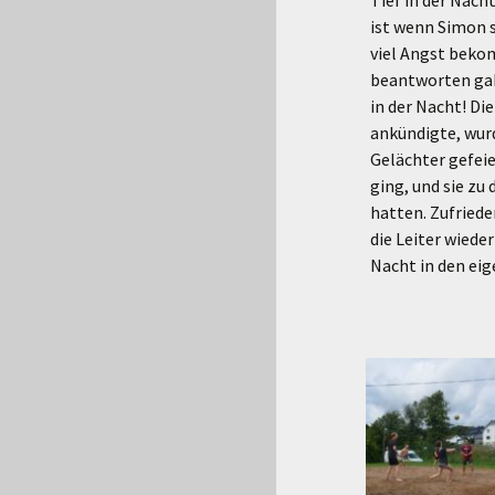
Tief in der Nach
ist wenn Simon 
viel Angst beko
beantworten gab 
in der Nacht! Di
ankündigte, wur
Gelächter gefeie
ging, und sie zu
hatten. Zufried
die Leiter wiede
Nacht in den eig