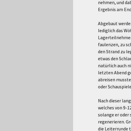
nehmen, und dab
Ergebnis am Ende
Abgebaut werden
lediglich das Wö
Lagerteilnehmer
faulenzen, zu sc
den Strand zu le
etwas den Schlam
natürlich auch 
letzten Abend g
abreisen mussten
oder Schauspiele
Nach dieser lan
welches von 9-12
solange er oder 
regenerieren. Gr
die Leiterrunde 