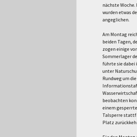
nächste Woche. 
wurden etwas de
angeglichen.
Am Montag reich
beiden Tagen, d
zogen einige vo
Sommerlager den
führte sie dabei
unter Naturschu
Rundweg um die 
Informationstafe
Wasserwirtschaft
beobachten konn
einem gesperrte
Talsperre statt
Platz zurückkehr