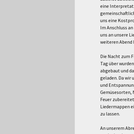
eine Interpretat
gemeinschaftlich
uns eine Kostpro
Im Anschluss an
uns an unsere Li
weiteren Abend 
Die Nacht zum F
Tag über wurden 
abgebaut und das
geladen. Da wir u
und Entspannung
Gemüsesorten, N
Feuer zubereitet
Liedermappen ei
zu lassen.
An unserem Abrei