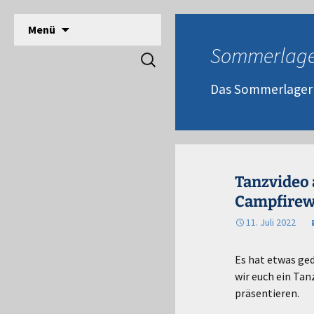
DPSG Stamm Langerwehe, Deutsche Pfadfinde
Zum
Menü
Inhalt
Pfadfinder Langerwehe
Sommerlage
Suchen
springen
nach:
Das Sommerlager 2
Tanzvideo
Campfirew
11. Juli 2022
Es hat etwas ge
wir euch ein Ta
präsentieren.