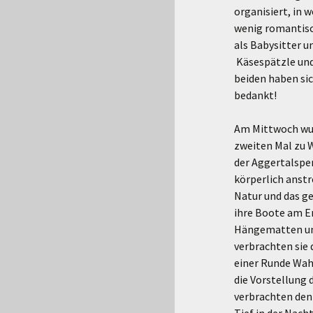
organisiert, in 
wenig romantisc
als Babysitter u
Käsespätzle und
beiden haben sic
bedankt!
Am Mittwoch wurd
zweiten Mal zu W
der Aggertalsper
körperlich anstr
Natur und das g
ihre Boote am En
Hängematten und
verbrachten sie
einer Runde Wahl
die Vorstellung 
verbrachten den