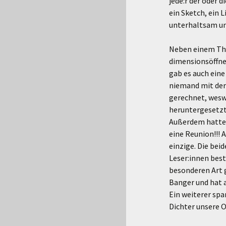
jede:r der oder d
ein Sketch, ein L
unterhaltsam und
Neben einem The
dimensionsöffn
gab es auch eine
niemand mit der
gerechnet, wesw
heruntergesetzt
Außerdem hatten
eine Reunion!!! 
einzige. Die bei
Leser:innen bes
besonderen Art 
Banger und hat a
Ein weiterer spa
Dichter unsere 