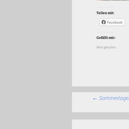
Teilen mit:
Facebook
Gefällt mir:
Wird geladen...
Beitra
←
Sommerlager 2