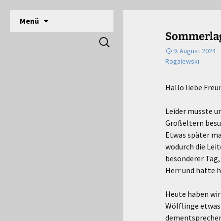
DPSG Stamm Langerwehe, Deutsche Pfadfinde
Zum
Menü
Inhalt
Pfadfinder Langerwehe
Sommerlage
Suchen
springen
nach:
9. August 2024
Rogalewski
Hallo liebe Freu
Leider musste un
Großeltern besuc
Etwas später mac
wodurch die Leit
besonderer Tag, 
Herr und hatte h
Heute haben wir e
Wölflinge etwas
dementsprechend