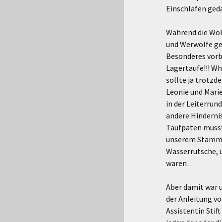
Einschlafen gedac
Während die Wölf
und Werwölfe ge
Besonderes vorbe
Lagertaufe!!! Wh
sollte ja trotzd
Leonie und Marie
in der Leiterrun
andere Hindernis
Taufpaten musste
unserem Stamm 
Wasserrutsche, u
waren…
Aber damit war u
der Anleitung v
Assistentin Stif