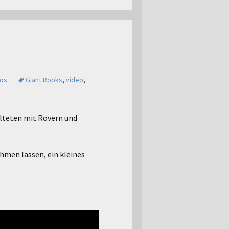
eos
Giant Rooks
,
video
,
lteten mit Rovern und
ehmen lassen, ein kleines