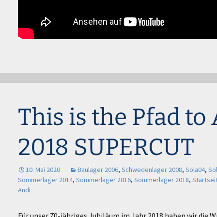
This is the Pfad to
2018 SUPERCUT
10. Mai 2020
Baulager 2006
,
Schwedenlager 2008
,
Sola04
,
So
Sommerlager 2014
,
Sommerlager 2016
,
Sommerlager 2018
,
Startsei
Andi
Für unser 70-jähriges Jubiläum im Jahr 2018 haben wir die