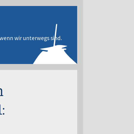
wenn wir unterwegs sind.
m
: