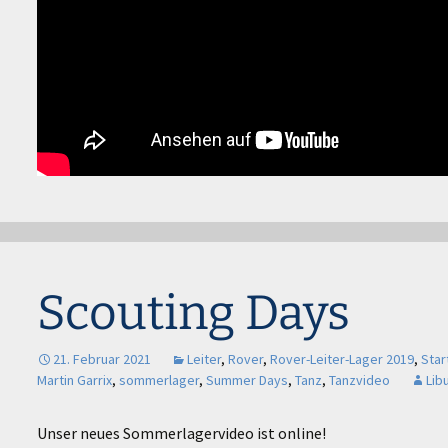
Scouting Days
21. Februar 2021
Leiter
,
Rover
,
Rover-Leiter-Lager 2019
,
Star
Martin Garrix
,
sommerlager
,
Summer Days
,
Tanz
,
Tanzvideo
Lib
Unser neues Sommerlagervideo ist online!