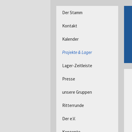
DPSG Stamm Langerwehe, D
Zum
Der Stamm
Inhalt
Pfadfind
springen
Kontakt
Kalender
Projekte & Lager
Lager-Zeitleiste
Presse
unsere Gruppen
Ritterrunde
Der e.V.
Konzepte