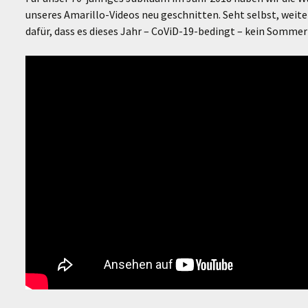
unseres Amarillo-Videos neu geschnitten. Seht selbst, weiter
dafür, dass es dieses Jahr – CoViD-19-bedingt – kein Sommer