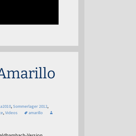
 Amarillo
la2010
,
Sommerlager 2012
,
te
,
Videos
amarillo
 Waldhambach-Version