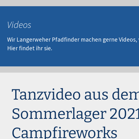
eutsche Pfadfinderschaft St. Georg
er Langerwehe
Videos
Wir Langerweher Pfadfinder machen gerne Videos, 
Hier findet ihr sie.
Tanzvideo aus de
Sommerlager 2021
Campfireworks