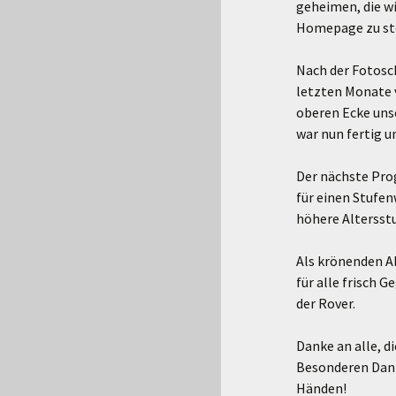
geheimen, die wi
Homepage zu ste
Nach der Fotosc
letzten Monate 
oberen Ecke uns
war nun fertig u
Der nächste Prog
für einen Stufen
höhere Altersstu
Als krönenden A
für alle frisch G
der Rover.
Danke an alle, d
Besonderen Dank
Händen!