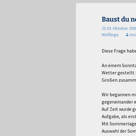
Baust du n
29. Oktober 200
Wölflinge
And
Diese Frage hab
An einem Sonnta
Wetter gestellt 
Großen zusamm
Wir begannen mi
gegeneinander 
Auf Zeit wurde 
Aufgabe, als ers
Mit Sommerlager
Auswahl der Som