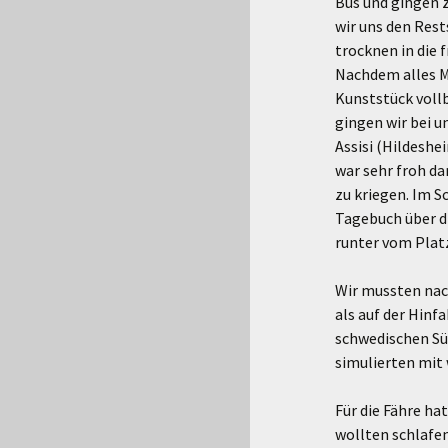
Bus und gingen 
wir uns den Rest
trocknen in die 
Nachdem alles Ma
Kunststück vollb
gingen wir bei 
Assisi (Hildeshe
war sehr froh d
zu kriegen. Im S
Tagebuch über di
runter vom Plat
Wir mussten nach
als auf der Hinf
schwedischen Süd
simulierten mit
Für die Fähre ha
wollten schlafen