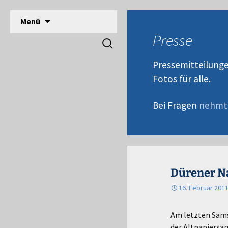
DPSG Stamm Langerwehe, Deutsche Pfadfinde
Zum
Menü
Inhalt
Pfadfinder Langerwehe
Presse
Suchen
springen
nach:
Pressemitteilunge
Fotos für alle.
Bei Fragen
nehmt 
Dürener N
16. Februar 201
Am letzten Sams
der Altpapiers