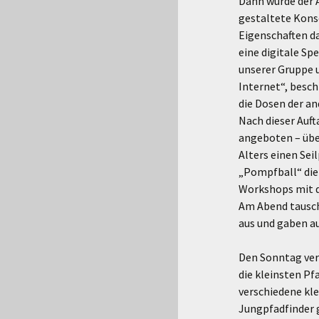
Dann wurde der 
gestaltete Konse
Eigenschaften da
eine digitale Sp
unserer Gruppe u
Internet“, besch
die Dosen der a
Nach dieser Auf
angeboten – übe
Alters einen Se
„Pompfball“ die 
Workshops mit d
Am Abend tausch
aus und gaben a
Den Sonntag verb
die kleinsten Pf
verschiedene klei
Jungpfadfinder 