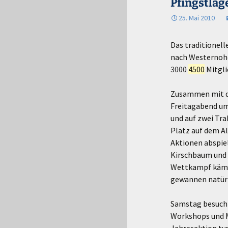
Pfingstlag
25. Mai 2010
Das traditionell
nach Westernohe
3000
4500
Mitgli
Zusammen mit 
Freitagabend um
und auf zwei Tr
Platz auf dem Al
Aktionen abspie
Kirschbaum und 
Wettkampf kämp
gewannen natürl
Samstag besucht
Workshops und M