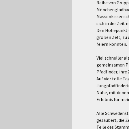
Reihe von Gruppe
Mönchengladbach
Massenkissenschl
sich in der Zeit
Den Höhepunkt di
großen Zelt, zu 
feiern konnten.
Viel schneller 
gemeinsamen Pick
Pfadfinder, ihre
Auf vier tolle T
Jungpfadfinderin
Nähe, mit denen 
Erlebnis für mei
Alle Schwedenst
gesäubert, die Ze
Teile des Stamm