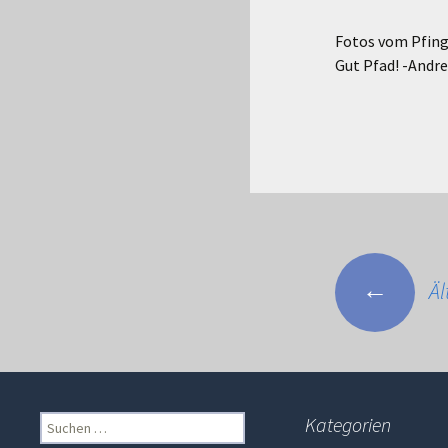
Fotos vom Pfing
Gut Pfad! -Andr
Beitrags
←
Äl
Navigat
Suchen
Kategorien
nach: