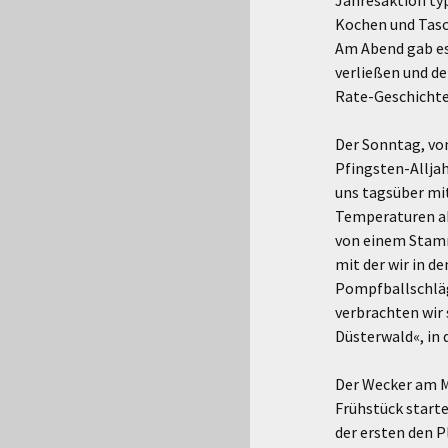
Jahresaktion ty
Kochen und Tasc
Am Abend gab es 
verließen und de
Rate-Geschichte
Der Sonntag, vo
Pfingsten-Allj
uns tagsüber mi
Temperaturen ab
von einem Stamm
mit der wir in 
Pompfballschläg
verbrachten wir
Düsterwald«, in
Der Wecker am M
Frühstück starte
der ersten den P