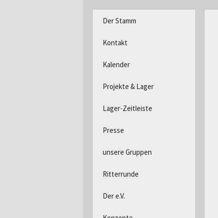
DPSG Stamm Langerwehe, D
Zum
Der Stamm
Inhalt
Pfadfind
springen
Kontakt
Kalender
Projekte & Lager
Lager-Zeitleiste
Presse
unsere Gruppen
Ritterrunde
Der e.V.
Konzepte