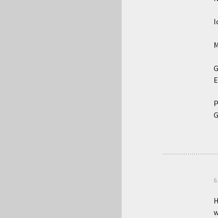
I
M
G
E
P
G
6
H
w