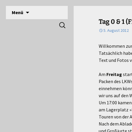
DPSG Stamm Langerwehe, Deutsche Pfadfinde
Zum
Menü
Inhalt
Pfadfinder Langerwehe
Tag 0 & 1 (
Suchen
springen
nach:
5. August 2012
Willkommen zum
Tatsächlich habe
Text und Fotos v
Am
Freitag
star
Packen des LKWs.
einnehmen könne
wir uns auf den 
Um 17:00 kamen W
am Lagerplatz »H
Touren von der A
Nach dem Abladen
und Großjurte st