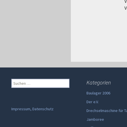
V
V
Suchen
Kategorien
nach:
Baulager 2006
Der e.V.
Impressum, Datenschutz
Drechselmaschine für T
Jamboree