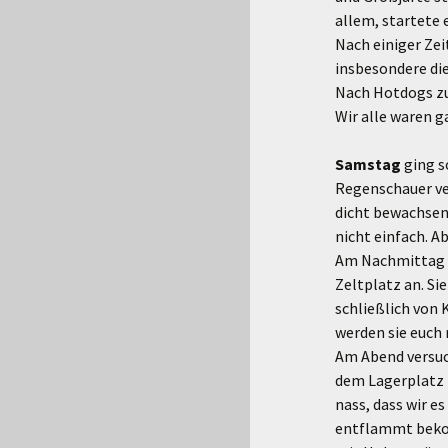
allem, startete 
Nach einiger Zei
insbesondere die
Nach Hotdogs zu
Wir alle waren g
Samstag
ging s
Regenschauer ve
dicht bewachsene
nicht einfach. A
Am Nachmittag k
Zeltplatz an. S
schließlich von 
werden sie euch 
Am Abend versuch
dem Lagerplatz k
nass, dass wir e
entflammt beko