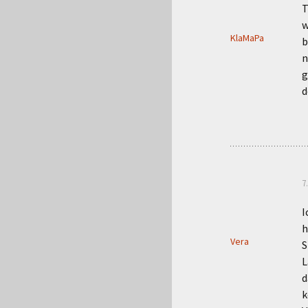
T
w
KlaMaPa
b
n
g
d
7
I
h
Vera
S
L
d
k