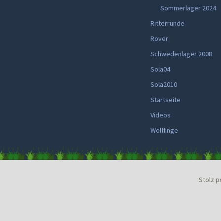
Sommerlager 2024
Ritterrunde
Rover
Schwedenlager 2008
Sola04
Sola2010
Startseite
Videos
Wölflinge
Stolz p