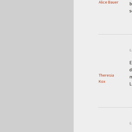
Alice Bauer
b
s
6
E
d
Theresia
m
Kox
L
6