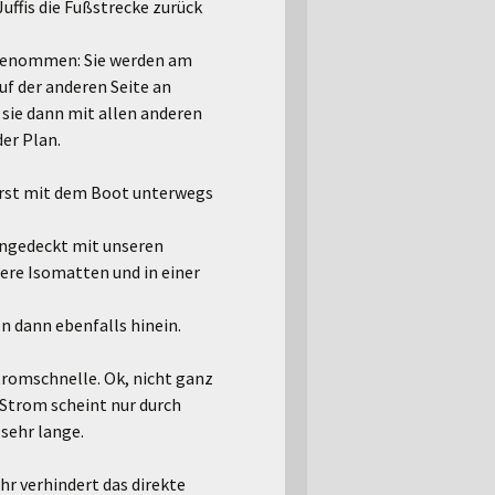
uffis die Fußstrecke zurück
rgenommen: Sie werden am
f der anderen Seite an
ie dann mit allen anderen
er Plan.
zuerst mit dem Boot unterwegs
ingedeckt mit unseren
ere Isomatten und in einer
n dann ebenfalls hinein.
.
tromschnelle. Ok, nicht ganz
Strom scheint nur durch
 sehr lange.
hr verhindert das direkte