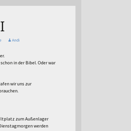
I
e
Andi
er.
schon in der Bibel. Oder war
afen wir uns zur
brauchen.
Zeltplatz zum Außenlager
m Dienstagmorgen werden