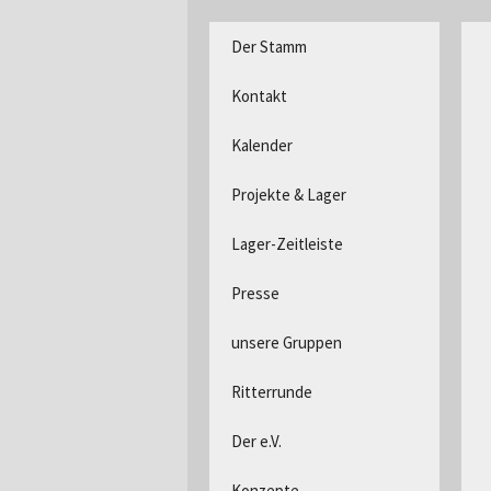
DPSG Stamm Langerwehe, D
Zum
Der Stamm
Inhalt
Pfadfind
springen
Kontakt
Kalender
Projekte & Lager
Lager-Zeitleiste
Presse
unsere Gruppen
Ritterrunde
Der e.V.
Konzepte