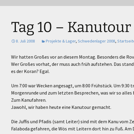
eutsche Pfadfinderschaft St. Georg
er Langerwehe
Tag 10 – Kanutour 
8. Juli 2008
Projekte & Lager
,
Schwedenlager 2008
,
Startseit
Wir hatten Großes vor an diesem Montag. Besonders die Rov
Wer Großes vorhat, der muss auch früh aufstehen. Das stand 
es der Koran? Egal.
Um 7:00 war Wecken angesagt, um 8:00 Frühstück. Um 9:30 tr
Morgenrunde und zum letzten Besprechen, was wir so alles 
Zum Kanufahren.
Jawohl, wir haben heute eine Kanutour gemacht.
Die Juffis und Pfadis (samt Leiter) sind mit dem Kanu vom 
Falaboda gefahren, die Wös mit Leitern dort hin zu Fuß. A