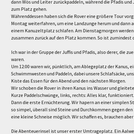
dann Wös und Leiter zurückpaddeln, während die Pfadis und J
zum Platz gehen.
Währenddessen haben sich die Rover eine größere Tour vo
Montag weiterfahren, um eine Landzunge herum und dann au
einem Kanuzeltplatz schlafen. Am Dienstagmorgen werden s
zusammen zurück auf den Platz kommen. So ist zumindest d
Ich war in der Gruppe der Juffis und Pfadis, also derer, die 
waren.
Um 12:00 waren wir, pünktlich, am Ablegeplatz der Kanus, e
Schwimmwesten und Paddeln, dabei unsere Schlafsäcke, uns
Kiste das Essen für den Abend und den nächsten Morgen.
Wir schoben die Rover in ihren Kanus ins Wasser und gleitete
Kurze Paddelschwünge, links, rechts: Alles klar, funktioniert
Dann die erste Ernüchterung. Wir hapern an einer simplen S
so simpel, überall sind Steine und Durchkommen gegen den 
eine kleine Schneise möglich. Wir schaffen es, brauchen aber
Die Abenteuerinsel ist unser erster Umtrageplatz. Ein Aalwe