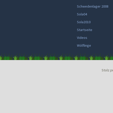
Schwedenlager 2008
Sola04
Sola2010
Startseite
Videos
Wölflinge
Stolz p