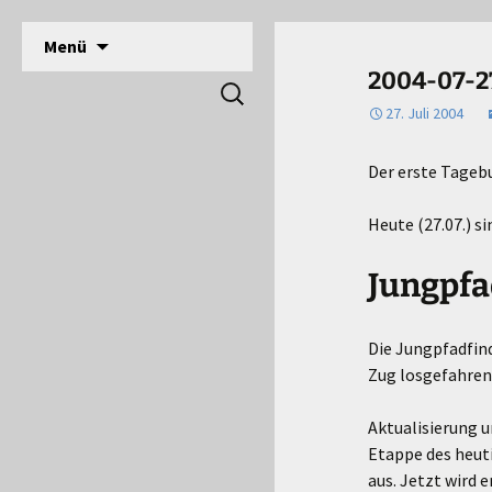
DPSG Stamm Langerwehe, Deutsche Pfadfinde
Zum
Menü
Inhalt
Pfadfinder Langerwehe
2004-07-27
Suchen
springen
nach:
27. Juli 2004
Der erste Tageb
Heute (27.07.) s
Jungpfa
Die Jungpfadfin
Zug losgefahren
Aktualisierung u
Etappe des heuti
aus. Jetzt wird