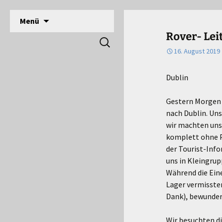
DPSG Stamm Langerwehe, Deutsche Pfadfinde
Zum
Menü
Inhalt
Pfadfinder Langerwehe
Rover- Leit
Suchen
springen
nach:
16. August 2019
Dublin
Gestern Morgen 
nach Dublin. Uns
wir machten uns 
komplett ohne P
der Tourist-Inf
uns in Kleingrup
Während die Eine
Lager vermissten
Dank), bewundert
Wir besuchten di