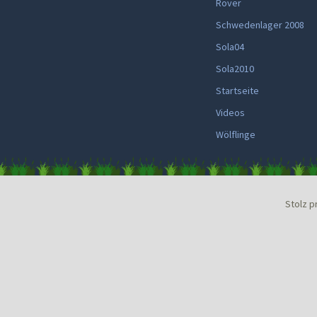
Rover
Schwedenlager 2008
Sola04
Sola2010
Startseite
Videos
Wölflinge
Stolz p