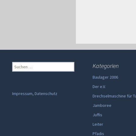
Suchen
Kategorien
nach:
Baulager 2006
Der e.V.
Impressum, Datenschutz
Drechselmaschine für T
Jamboree
Juffis
Leiter
Pfadis