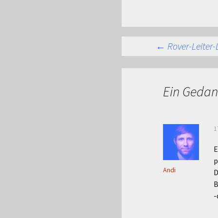
Beitra
←
Rover-Leiter-
Ein Gedan
1
E
p
Andi
D
B
-