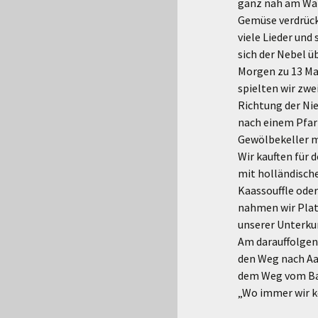
ganz nah am Wal
Gemüse verdrück
viele Lieder und
sich der Nebel ü
Morgen zu 13 Ma
spielten wir zwe
Richtung der Nie
nach einem Pfar
Gewölbekeller m
Wir kauften für d
mit holländische
Kaassouffle ode
nahmen wir Platz
unserer Unterku
Am darauffolgen
den Weg nach Aa
dem Weg vom Bah
„Wo immer wir 