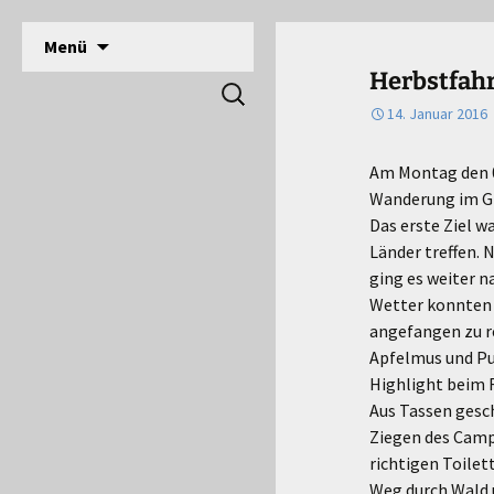
DPSG Stamm Langerwehe, Deutsche Pfadfinde
Zum
Menü
Inhalt
Pfadfinder Langerwehe
Herbstfahr
Suchen
springen
nach:
14. Januar 2016
Am Montag den 0
Wanderung im Gr
Das erste Ziel w
Länder treffen. 
ging es weiter n
Wetter konnten 
angefangen zu r
Apfelmus und Pu
Highlight beim 
Aus Tassen gesch
Ziegen des Camp
richtigen Toilet
Weg durch Wald 