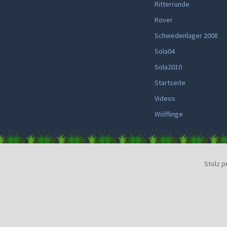
Ritterrunde
Rover
Schwedenlager 2008
Sola04
Sola2010
Startseite
Videos
Wölflinge
Stolz p