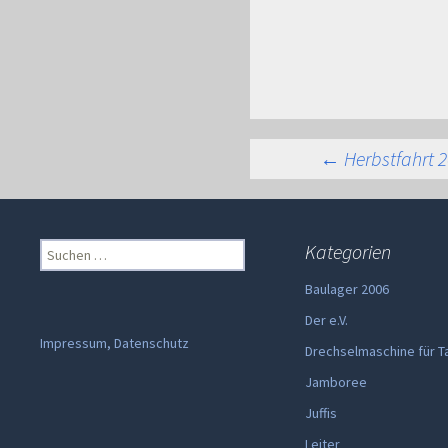
Beitra
←
Herbstfahrt 
Suchen
Kategorien
nach:
Baulager 2006
Der e.V.
Impressum, Datenschutz
Drechselmaschine für T
Jamboree
Juffis
Leiter