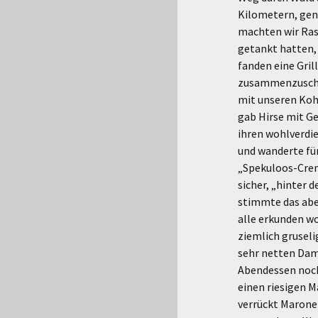
Kilometern,
gen
machten wir Ras
getankt hatten,
fanden eine Gril
zusammenzuschie
mit unseren Koht
gab Hirse mit Ge
ihren wohlverdie
und wanderte für
„Spekuloos-Crem
sicher, „hinter d
stimmte das aber
alle erkunden wo
ziemlich gruseli
sehr netten Dam
Abendessen noch
einen riesigen 
verrückt Marone