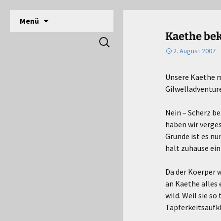
DPSG Stamm Langerwehe, Deutsche Pfadfinde
Zum
Menü
Inhalt
Pfadfinder Langerwehe
Kaethe be
Suchen
springen
nach:
2. August 2007
Unsere Kaethe m
Gilwelladventure
Nein – Scherz bei
haben wir verges
Grunde ist es nu
halt zuhause ein
Da der Koerper w
an Kaethe alles 
wild. Weil sie so
Tapferkeitsauf