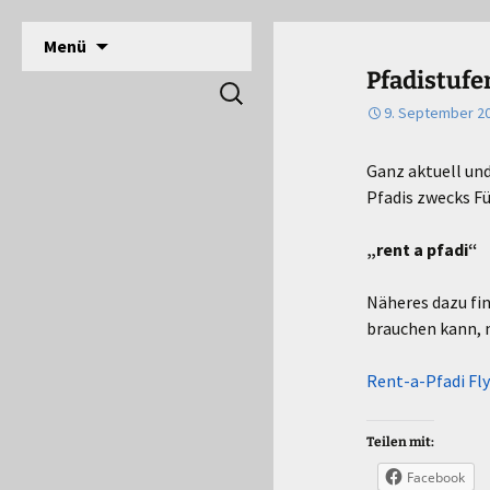
DPSG Stamm Langerwehe, Deutsche Pfadfinde
Zum
Menü
Inhalt
Pfadfinder Langerwehe
Pfadistufen
Suchen
springen
nach:
9. September 2
Ganz aktuell un
Pfadis zwecks F
„rent a pfadi“
Näheres dazu fin
brauchen kann, m
Rent-a-Pfadi Fl
Teilen mit:
Facebook