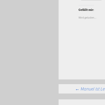
Gefällt mir:
Wird geladen...
Beitra
←
Manuel ist Le