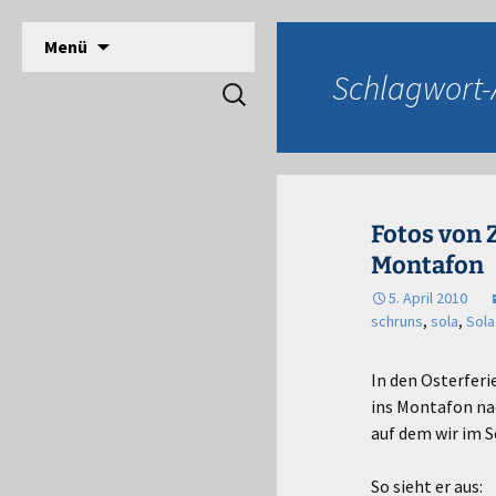
DPSG Stamm Langerwehe, Deutsche Pfadfinde
Zum
Menü
Inhalt
Pfadfinder Langerwehe
Schlagwort-
Suchen
springen
nach:
Fotos von 
Montafon
5. April 2010
schruns
,
sola
,
Sola
In den Osterferi
ins Montafon na
auf dem wir im 
So sieht er aus: