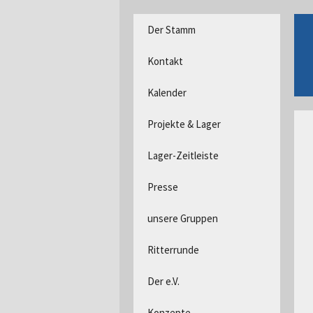
DPSG Stamm Langerwehe, D
Zum
Der Stamm
Inhalt
Pfadfind
springen
Kontakt
Kalender
Projekte & Lager
Lager-Zeitleiste
Presse
unsere Gruppen
Ritterrunde
Der e.V.
Konzepte