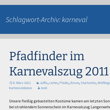
eutsche Pfadfinderschaft St. Georg
er Langerwehe
Schlagwort-Archiv: karneval
Pfadfinder im
Karnevalszug 2011
8. März 2011
Juffis
,
Leiter
,
Pfadis
,
Rover
,
Startseite
,
Wölfling
Kartensoldaten
Andi
Unsere fleißig gebastelten Kostüme kamen am letzten Sonn
bei strahlendem Sonnenschein im Karnevalszug Langerweh