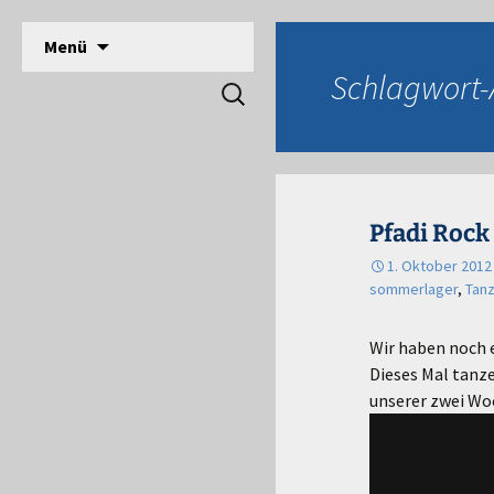
DPSG Stamm Langerwehe, Deutsche Pfadfinde
Zum
Menü
Inhalt
Pfadfinder Langerwehe
Schlagwort-
Suchen
springen
nach:
Pfadi Rock
1. Oktober 2012
sommerlager
,
Tan
Wir haben noch 
Dieses Mal tanze
unserer zwei Wo