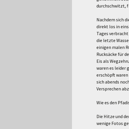
durchschwitzt, f
Nachdem sich die
direkt los in ei
Tages verbracht
die letzte Wass
einigen malen Ru
Rucksäcke für de
Eis als Wegzehru
waren es leider 
erschöpft waren u
sich abends noch
Versprechen abz
Wie es den Pfadis
Die Hitze und de
wenige Fotos gew