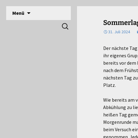
DPSG Stamm Langerwehe, Deutsche Pfadfinde
Zum
Menü
Inhalt
Pfadfinder Langerwehe
Sommerlage
Suchen
springen
nach:
31. Juli 2024
Der nächste Tag 
ihr eigenes Gru
bereits vor dem 
nach dem Frühst
nächsten Tag zur
Platz.
Wie bereits am 
Abkühlung zu lie
heißen Tag geme
Morgenrunde mac
beim Versuch ein
genommen. Jedoc