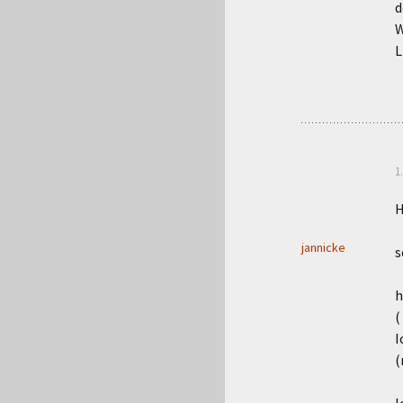
d
W
L
1
H
jannicke
s
h
(
I
(