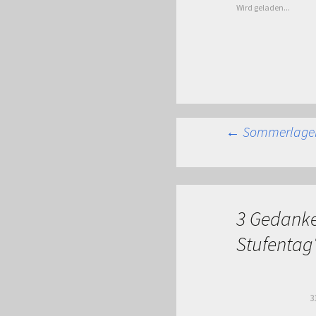
Wird geladen...
Beitra
←
Sommerlager 
3 Gedanke
Stufentag
3