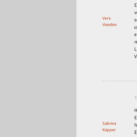
E
v
Vera
s
Vianden
u
e
m
L
V
3
H
E
Sabrina
h
Küpper
E