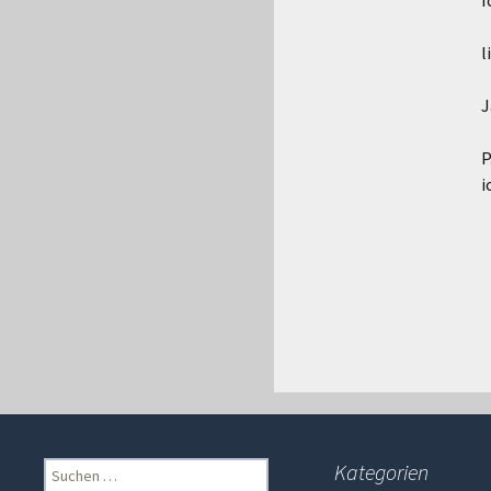
I
l
J
P
i
Suchen
Kategorien