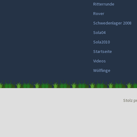
Ritterrunde
Rover
Schwedenlager 2008
Sola04
Sola2010
Startseite
Videos
Wölflinge
Stolz p