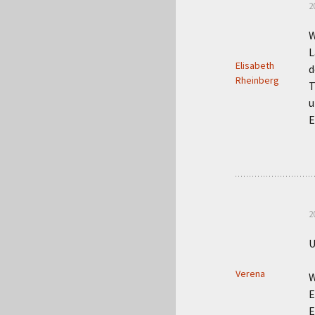
2
W
L
Elisabeth
d
Rheinberg
T
u
E
2
U
Verena
W
E
E