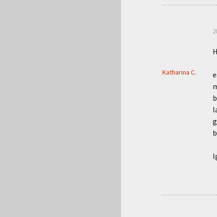
2
H
Katharina C.
e
m
b
l
g
b
l