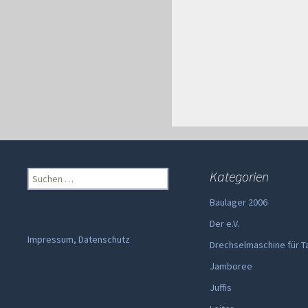
Suchen
Kategorien
nach:
Baulager 2006
Der e.V.
Impressum, Datenschutz
Drechselmaschine für T
Jamboree
Juffis