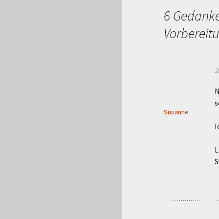
6 Gedanke
Vorbereitu
2
N
s
Susanne
I
L
S