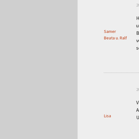
2
H
u
Samer
B
Beata u. Ralf
v
s
2
V
A
Lisa
U