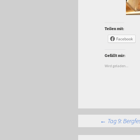
Teilen mit:
Facebook
Gefällt mir:
Wird geladen...
Beitra
←
Tag 9: Bergfe