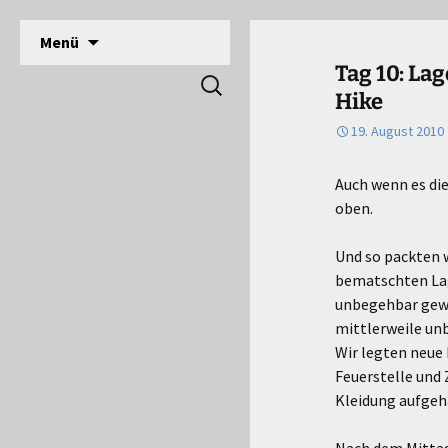
DPSG Stamm Langerwehe, Deutsche Pfadfinde
Zum
Menü
Inhalt
Pfadfinder Langerwehe
Tag 10: La
Suchen
springen
Hike
nach:
19. August 2010
Auch wenn es di
oben.
Und so packten 
bematschten Lag
unbegehbar gewor
mittlerweile un
Wir legten neue
Feuerstelle und
Kleidung aufgeh