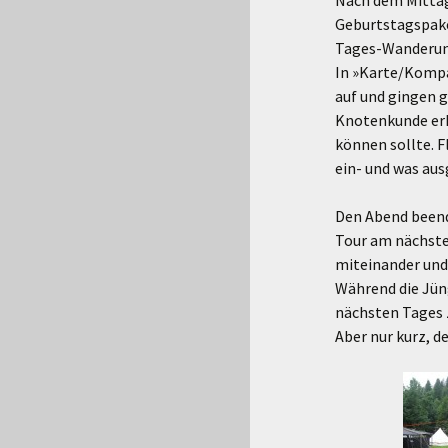
Nach dem Mittag
Geburtstagspaket
Tages-Wanderun
In »Karte/Kompa
auf und gingen g
Knotenkunde erkl
können sollte. F
ein- und was aus
Den Abend beend
Tour am nächsten
miteinander und 
Während die Jün
nächsten Tages z
Aber nur kurz, d