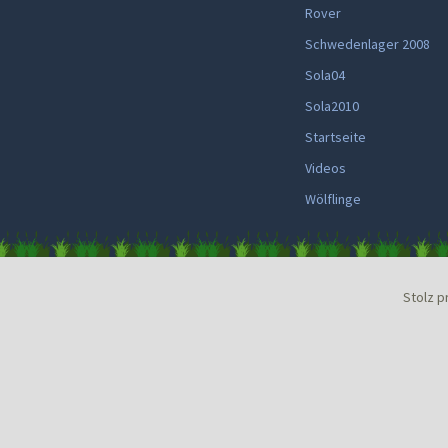
Rover
Schwedenlager 2008
Sola04
Sola2010
Startseite
Videos
Wölflinge
Stolz p