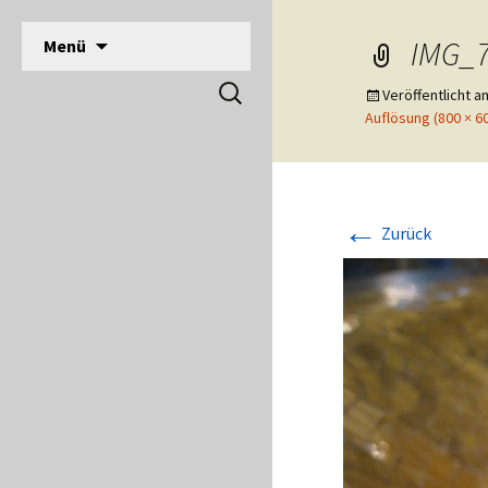
DPSG Stamm Langerwehe, Deutsche Pfadfinde
Zum
IMG_7
Menü
Inhalt
Pfadfinder Langerwehe
Suchen
springen
Veröffentlicht 
nach:
Auflösung (800 × 6
←
Zurück