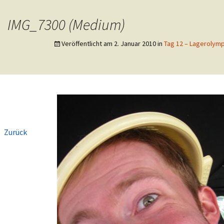
eutsche Pfadfinderschaft St. Georg
IMG_7300 (Medium)
er Langerwehe
Veröffentlicht am
2. Januar 2010
in
Tag 12 – Lagerolymp
←
Zurück