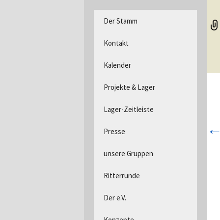
DPSG Stamm Langerwehe, D
Zum
Der Stamm
Inhalt
Pfadfind
springen
Kontakt
Kalender
Projekte & Lager
Lager-Zeitleiste
Presse
unsere Gruppen
Ritterrunde
Der e.V.
Konzepte