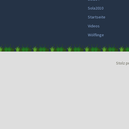
Sola2010
Startseite
Videos
Wölflinge
Stolz p