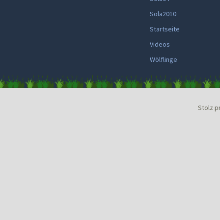
Sola2010
Startseite
Videos
Wölflinge
Stolz p