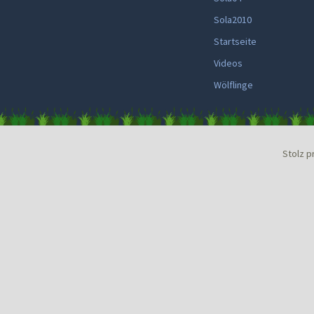
Sola2010
Startseite
Videos
Wölflinge
Stolz p