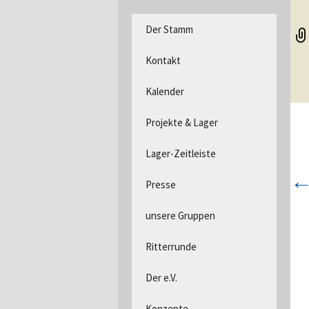
DPSG Stamm Langerwehe, D
Zum
Der Stamm
Inhalt
Pfadfind
springen
Kontakt
Kalender
Projekte & Lager
Lager-Zeitleiste
Presse
unsere Gruppen
Ritterrunde
Der e.V.
Konzepte