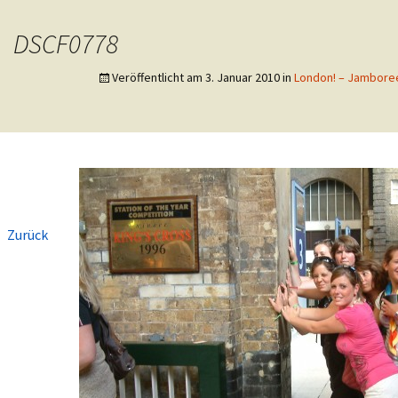
eutsche Pfadfinderschaft St. Georg
DSCF0778
er Langerwehe
Veröffentlicht am
3. Januar 2010
in
London! – Jambore
←
Zurück