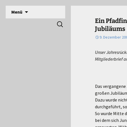
DPSG Stamm Langerwehe, Deutsche Pfadfinde
Zum
Menü
Inhalt
Pfadfinder Langerwehe
Ein Pfadfi
Suchen
springen
Jubiläums
nach:
9. Dezember 20
Unser Jahresrückb
Mitgliederbrief a
Das vergangene 
großen Jubiläum
Dazu wurde nicht
durchgeführt, s
So wurde Mitte 
bei dem sich Ju