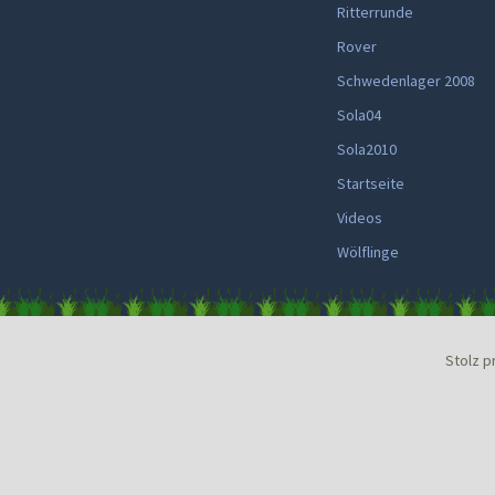
Ritterrunde
Rover
Schwedenlager 2008
Sola04
Sola2010
Startseite
Videos
Wölflinge
Stolz p