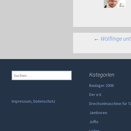
Beitra
←
Wölflinge unt
Suchen
Kategorien
nach:
Baulager 2006
Der e.V.
Impressum, Datenschutz
Drechselmaschine für T
Jamboree
Juffis
Leiter