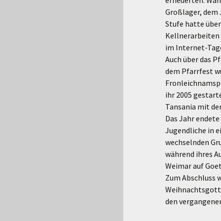
erneuerten. Wäh
Großlager, dem J
Stufe hatte über
Kellnerarbeiten 
im Internet-Tag
Auch über das Pf
dem Pfarrfest w
Fronleichnamspr
ihr 2005 gestar
Tansania mit de
Das Jahr endete
Jugendliche in e
wechselnden Gru
während ihres Au
Weimar auf Goet
Zum Abschluss we
Weihnachtsgottes
den vergangenen