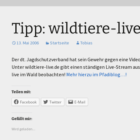
eutsche Pfadfinderschaft St. Georg
er Langerwehe
Tipp: wildtiere-liv
13. Mai 2006
Startseite
Tobias
Der dt. Jagdschutzverband hat sein Gewehr gegen eine Vid
Unter wildtiere-live.de gibt einen ständigen Live-Stream au
live im Wald beobachten!
Mehr hierzu im Pfadiblog…!
Teilen mit:
Facebook
Twitter
E-Mail
Gefällt mir:
Wird geladen...