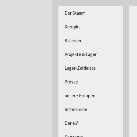
DPSG Stamm Langerwehe, D
Zum
Der Stamm
Inhalt
Pfadfind
springen
Kontakt
Kalender
Projekte & Lager
Lager-Zeitleiste
Presse
unsere Gruppen
Ritterrunde
Der e.V.
Konzepte