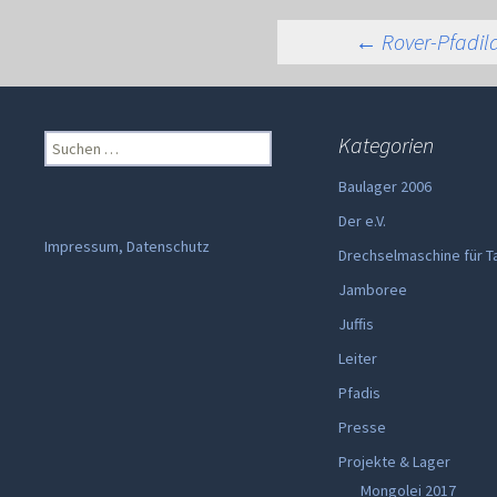
Beitra
←
Rover-Pfadil
Suchen
Kategorien
nach:
Baulager 2006
Der e.V.
Impressum, Datenschutz
Drechselmaschine für T
Jamboree
Juffis
Leiter
Pfadis
Presse
Projekte & Lager
Mongolei 2017