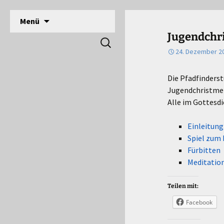
DPSG Stamm Langerwehe, Deutsche Pfadfinde
Zum
Menü
Inhalt
Pfadfinder Langerwehe
Jugendchr
Suchen
springen
nach:
24. Dezember 2
Die Pfadfinderst
Jugendchristmet
Alle im Gottesd
Einleitung
Spiel zum 
Fürbitten
Meditatio
Teilen mit:
Facebook