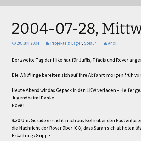
eutsche Pfadfinderschaft St. Georg
er Langerwehe
2004-07-28, Mitt
28. Juli 2004
Projekte & Lager
,
Sola04
Andi
Der zweite Tag der Hike hat für Juffis, Pfadis und Rover ang
Die Wölflinge bereiten sich auf ihre Abfahrt morgen früh vor
Heute Abend wir das Gepäck in den LKW verladen – Helfer ges
Jugendheim! Danke
Rover
9:30 Uhr: Gerade erreicht mich aus Köln über den kostenlos
die Nachricht der Rover über ICQ, dass Sarah sich abholen läss
Erkältung/Grippe…