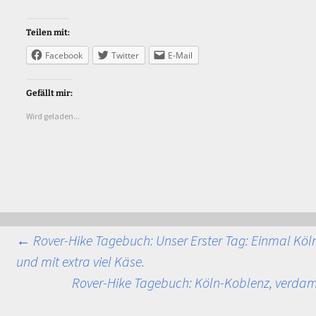
Teilen mit:
Facebook
Twitter
E-Mail
Gefällt mir:
Wird geladen...
Beitragsnavigatio
←
Rover-Hike Tagebuch: Unser Erster Tag: Einmal Köl
und mit extra viel Käse.
Rover-Hike Tagebuch: Köln-Koblenz, verda