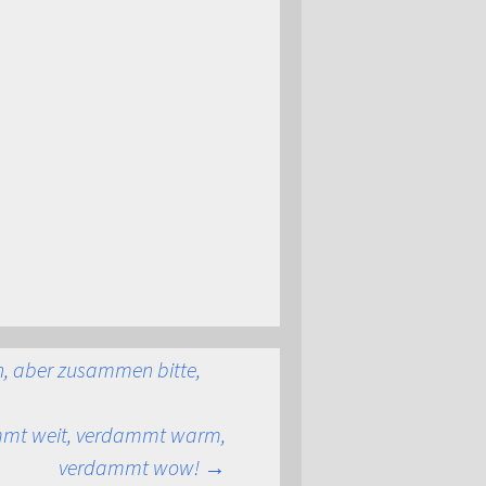
n
n, aber zusammen bitte,
mmt weit, verdammt warm,
verdammt wow!
→