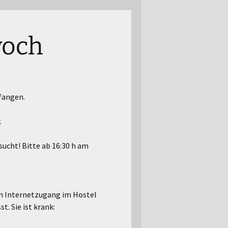
woch
efangen.
.
ucht! Bitte ab 16:30 h am
en Internetzugang im Hostel
t. Sie ist krank: