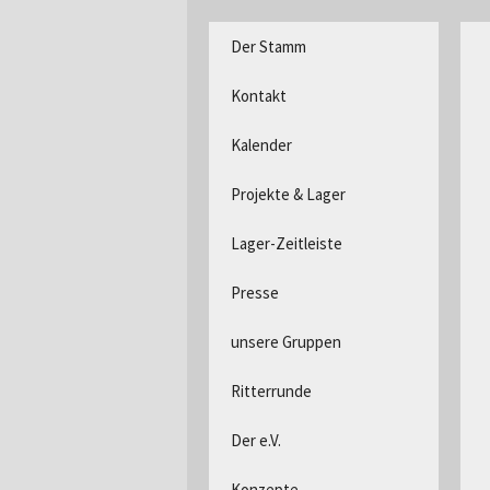
DPSG Stamm Langerwehe, D
Zum
Der Stamm
Inhalt
Pfadfind
springen
Kontakt
Kalender
Projekte & Lager
Lager-Zeitleiste
Presse
unsere Gruppen
Ritterrunde
Der e.V.
Konzepte