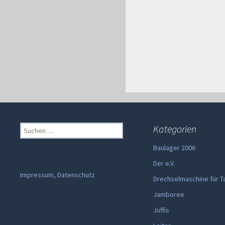
Suchen
Kategorien
nach:
Baulager 2006
Der e.V.
Impressum, Datenschutz
Drechselmaschine für T
Jamboree
Juffis