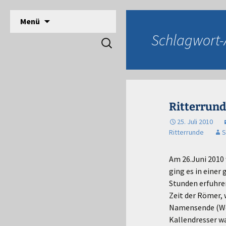
DPSG Stamm Langerwehe, Deutsche Pfadfinde
Zum
Menü
Inhalt
Pfadfinder Langerwehe
Schlagwort-A
Suchen
springen
nach:
Ritterrund
25. Juli 2010
Ritterrunde
S
Am 26.Juni 2010 
ging es in einer
Stunden erfuhren
Zeit der Römer, 
Namensende (Weis
Kallendresser wa