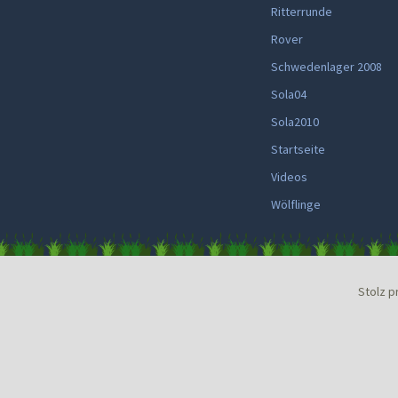
Ritterrunde
Rover
Schwedenlager 2008
Sola04
Sola2010
Startseite
Videos
Wölflinge
Stolz p