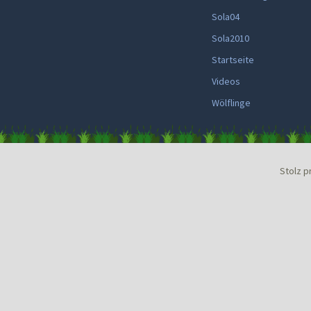
Sola04
Sola2010
Startseite
Videos
Wölflinge
Stolz p