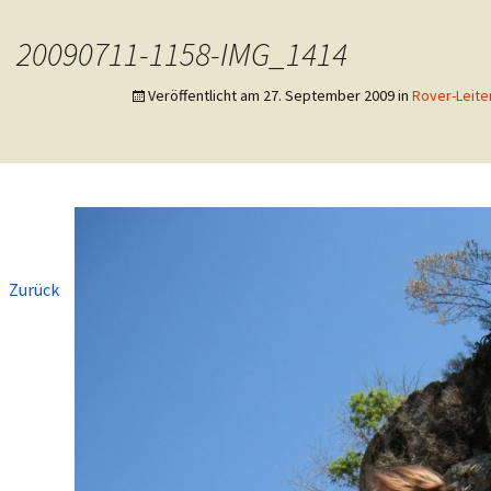
eutsche Pfadfinderschaft St. Georg
20090711-1158-IMG_1414
er Langerwehe
Veröffentlicht am
27. September 2009
in
Rover-Leite
←
Zurück