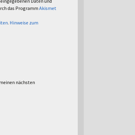
le eingegebenen Daten und
urch das Programm
Akismet
iten
.
Hinweise zum
 meinen nächsten