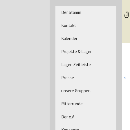
DPSG Stamm Langerwehe, D
Zum
Der Stamm
Inhalt
Pfadfind
springen
Kontakt
Kalender
Projekte & Lager
Lager-Zeitleiste
Presse
unsere Gruppen
Ritterrunde
Der e.V.
Konzepte