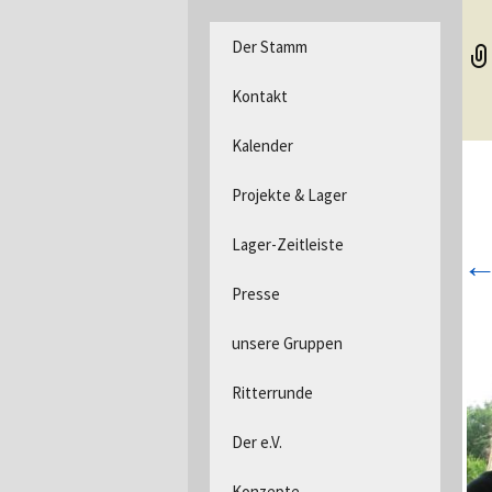
DPSG Stamm Langerwehe, D
Zum
Der Stamm
Inhalt
Pfadfind
springen
Kontakt
Kalender
Projekte & Lager
Lager-Zeitleiste
Presse
unsere Gruppen
Ritterrunde
Der e.V.
Konzepte