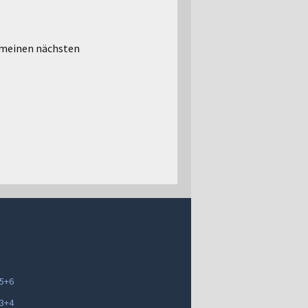
 meinen nächsten
 5+6
 3+4