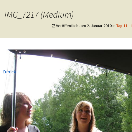
eutsche Pfadfinderschaft St. Georg
IMG_7217 (Medium)
er Langerwehe
Veröffentlicht am
2. Januar 2010
in
Tag 11 – 
←
Zurück