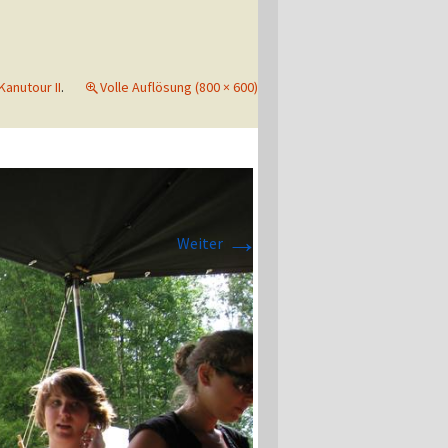
Kanutour II
.
Volle Auflösung (800 × 600)
→
Weiter