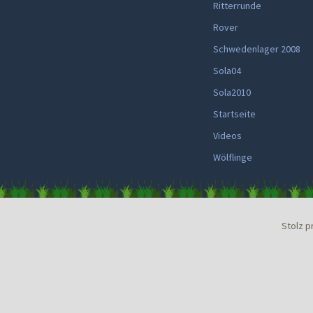
Ritterrunde
Rover
Schwedenlager 2008
Sola04
Sola2010
Startseite
Videos
Wölflinge
Stolz p