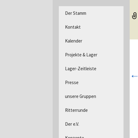
DPSG Stamm Langerwehe, D
Zum
Der Stamm
Inhalt
Pfadfind
springen
Kontakt
Kalender
Projekte & Lager
Lager-Zeitleiste
Presse
unsere Gruppen
Ritterrunde
Der e.V.
Konzepte