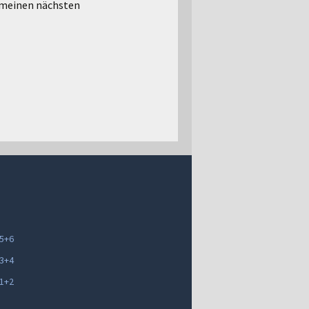
 meinen nächsten
 5+6
 3+4
 1+2