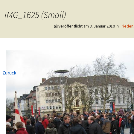
eutsche Pfadfinderschaft St. Georg
IMG_1625 (Small)
er Langerwehe
Veröffentlicht am
3. Januar 2010
in
Friedens
←
Zurück