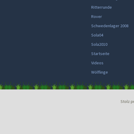
Ritterrunde
Rover
Schwedenlager 2008
Sola04
Sola2010
Startseite
Videos
Wölflinge
Stolz p