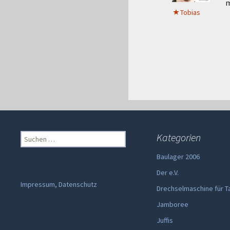
m
Tobias
Suchen
Kategorien
nach:
Baulager 2006
Der e.V.
Impressum, Datenschutz
Drechselmaschine für T
Jamboree
Juffis