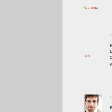
Katharina
1
H
k
Dani
O
g
1
K