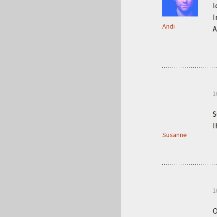
l
I
Andi
A
1
S
I
Susanne
1
O