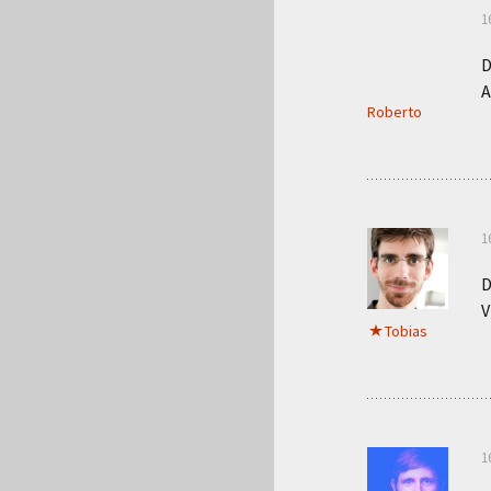
1
D
A
Roberto
1
D
V
Tobias
1