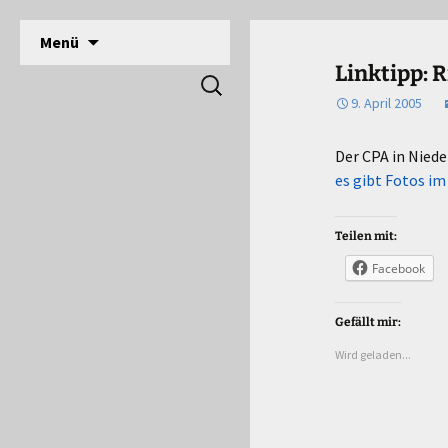
DPSG Stamm Langerwehe, Deutsche Pfadfinde
Zum
Menü
Inhalt
Pfadfinder Langerwehe
Linktipp: 
Suchen
springen
nach:
9. April 2005
Der CPA in Nied
es gibt Fotos im
Teilen mit:
Facebook
Gefällt mir:
Wird geladen...